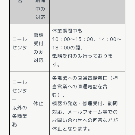
容
期間
中の
対応
休業期間中も
電話
コール
10：00～13：00、14：00～
受付
センタ
18：00の間、
のみ
ー
電話受付のみ行っておりま
対応
す。
各部署への直通電話窓口（担
コール
当営業への直通電話を含
センタ
む）、
ー
休止
機器の発送・修理受付、訪問
以外の
対応、メールフォーム等での
各種業
お問い合わせへの回答などが
務
休止となります。