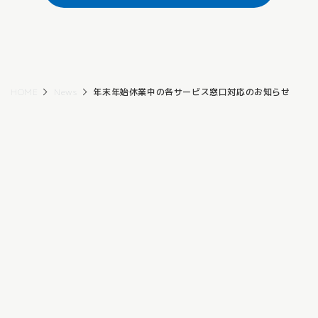
HOME
News
年末年始休業中の各サービス窓口対応のお知らせ
サービスサイト
代理店募集
個人情報保護方針
個人情報の取り扱いについて
規約一覧
勧誘方針
カスタマーハラスメントに対する基本方針